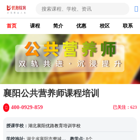
首页
课程
简介
优惠
校区
联系
襄阳公共营养师课程培训
400-0929-859
已关注：623
授课学校：
湖北襄阳优路教育培训学校
学校地址:
湖北省襄阳市樊城区长虹北路11号襄阳万达广场写字楼12楼A1203室
教学点:
8个