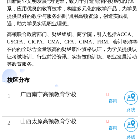
国新商业文明发展”为使命，致力于打造前沿的财经知识体
系，应用优良的教育技术，构建多元化的教学产品，为学员
提供良好的教学与服务;同时调用高顿资源，创造实践机
遇，助力学员实现职业理想。
高顿联合政府部门、财经组织、商学院，引入包括ACCA、
USCPA、
CICPA
、
CMA
、CFA、CIMA、FRM、会计职称等
在内的全球含金量较高的财经职业资格认证，为学员提供认
证考试培训、行业前沿资讯、实务技能训练、职业发展活动
等教育服务。
高顿将“通过率”视为自己的生命线!为不断提员的通过水平，
校区分布
高顿创建财经职业认证研究院，摸索中
国学
员教学规律，关
注认证机构命题趋势，不断开发适合的学习工具;并组建具
广西南宁高顿教育学校
1
有深厚学术功底和丰富工作经验的全职讲师团队，采用科学
咨询
的教学方法，以确保教学品质;同时培养规模庞大的学员服
路线
务团队，帮助学员保持较好的学习状态。“帮助学员很快获
取职业认证”是高顿的价值所在。
山西太原高顿教育学校
2
咨询
路线