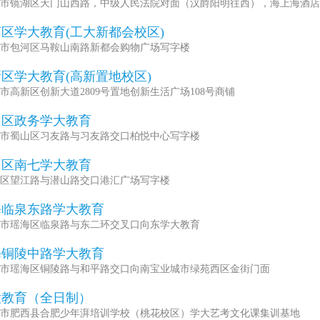
市镜湖区天门山西路，中级人民法院对面（汉爵阳明往西），海上海酒店
区学大教育(工大新都会校区)
市包河区马鞍山南路新都会购物广场写字楼
区学大教育(高新置地校区)
市高新区创新大道2809号置地创新生活广场108号商铺
山区政务学大教育
市蜀山区习友路与习友路交口柏悦中心写字楼
山区南七学大教育
区望江路与潜山路交口港汇广场写字楼
海临泉东路学大教育
市瑶海区临泉路与东二环交叉口向东学大教育
海铜陵中路学大教育
市瑶海区铜陵路与和平路交口向南宝业城市绿苑西区金街门面
大教育（全日制）
市肥西县合肥少年湃培训学校（桃花校区）学大艺考文化课集训基地